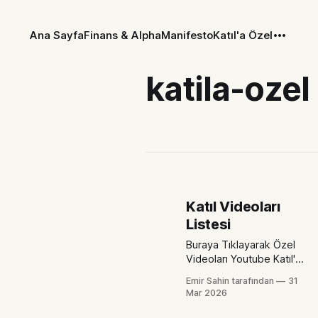
Ana Sayfa
Finans & Alpha
Manifesto
Katıl'a Özel
katila-ozel
Katıl Videoları
Listesi
Buraya Tıklayarak Özel
Videoları Youtube Katıl'da
İzle Makroekonomi Serisi
Emir Sahin tarafından
31
Makroekonomi #1 Parayı
Mar 2026
Kim Basar? Para Nedir?
DeflasyonMakroekonomi