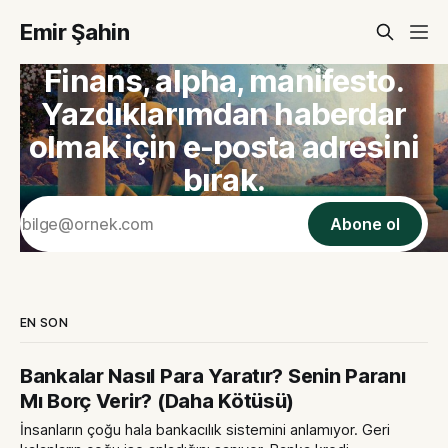
Emir Şahin
Finans, alpha, manifesto.
Yazdıklarımdan haberdar
olmak için e-posta adresini
bırak.
Abone ol
EN SON
Bankalar Nasıl Para Yaratır? Senin Paranı
Mı Borç Verir? (Daha Kötüsü)
İnsanların çoğu hala bankacılık sistemini anlamıyor. Geri