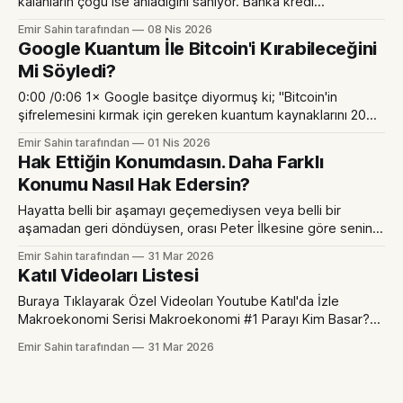
kalanların çoğu ise anladığını sanıyor. Banka kredi
verdiğinde, başkalarının mevduatlarını kredi olarak vermez.
Emir Sahin tarafından
08 Nis 2026
Sen bankaya yatırdığında da senin paranı başkasına borç
Google Kuantum İle Bitcoin'i Kırabileceğini
vermez. Banka borç verirken kelimenin tam anlamıyla
Mi Söyledi?
yoktan para yaratır. Ticari bankaların böyle bir yetkisi var.
Geleneksel ekonomi kitaplarında anlatılan "Siz
0:00 /0:06 1× Google basitçe diyormuş ki; "Bitcoin'in
şifrelemesini kırmak için gereken kuantum kaynaklarını 20
kat azalttık. Artık kırabiliyoruz. Hem de 9 dakikada. Bunu
Emir Sahin tarafından
01 Nis 2026
kanıtlayabiliriz. Ama nasıl olduğunu söylemeyeceğiz. Kripto
Hak Ettiğin Konumdasın. Daha Farklı
paraya bir şans tanımak için durduk. Bir çözüm bulmak için
Konumu Nasıl Hak Edersin?
2029 yılına kadar vaktiniz var.
Hayatta belli bir aşamayı geçemediysen veya belli bir
aşamadan geri döndüysen, orası Peter İlkesine göre senin
"yetersizlik platondur". Çünkü ne kadar şanslı olursan ol, net
Emir Sahin tarafından
31 Mar 2026
servetin eninde sonunda becerilerinin sürdürebileceği
Katıl Videoları Listesi
seviyeye geri dönecektir. Etrafta çok fazla piyangodan,
trade ederek veya geçmişte bir süreliğine büyük
Buraya Tıklayarak Özel Videoları Youtube Katıl'da İzle
işletmelere sahip olup büyük
Makroekonomi Serisi Makroekonomi #1 Parayı Kim Basar?
Para Nedir? DeflasyonMakroekonomi #2 Her Parasal
Emir Sahin tarafından
31 Mar 2026
Genişleme Farklıdır. 2008 vs 2020 vs Sıradaki Parasal
GenişlemeMakroekonomi #3 Para Hangi Varlıklara Akacak,
Dar/Geniş Para ArzıMakroekonomi #4 Devir Bu Varlıkların